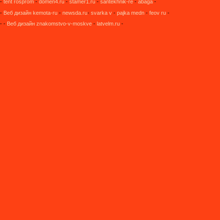
-
tent rosprom
-
domen4.ru
-
stamer1.ru
-
santekhnik-re
-
abaga
-
-
Веб дизайн kemota-ru
-
newsda.ru
-
svarka v
-
pajka medn
-
feov ru
-
- -
Веб дизайн znakomstvo-v-moskve
-
latvelm.ru
-