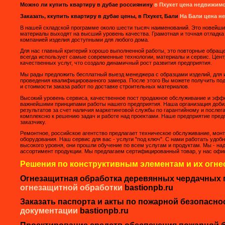
Можно ли купить квартиру в дубае россиянину
в Пхукет цена недвижимо
Заказать, ккупить квартиру в дубае цены, в Пхукет, Бали
На Бали цена н
В нашей складской программе около шести тысяч наименований. Это новейш
материалы выходят на высший уровень качества. Грамотная и точная отладка
компанией изделия доступными для любого дома.
Для нас главный критерий хорошо выполненной работы, это повторные обращ
всегда использует самые современные технологии, материалы и сервис. Цен
качественных услуг, что создало динамичный рост развития предприятия.
Мы рады предложить бесплатный выезд менеджера c образцами изделий, для 
проведения квалифицированного замера. После этого Вы можете получить по
и стоимости заказа работ по доставке строительных материалов.
Высокий уровень сервиса, качественное пост продажное обслуживание и эфф
важнейшими принципами работы нашего предприятия. Наша организация доби
результатов за счет наличия маркетинговой службы по гарантийному и после
комплексно к решению задач и работе над проектами. Наше предприятие пред
заказчику.
Ремонтное, российское агентство предлагает техническое обслуживание, монт
оборудования. Наш сервис для вас - услуги "под ключ". С нами работать удоб
высокого уровня, они прошли обучение по всем услугам и продуктам. Мы - н
ассортимент продукции. Мы предлагаем сертифицированный товар, у нас офи
Решения по конструктивным элементам и их огне
Огнезащитная обработка деревянных чердачных
огнезащитной обработки
bastionpb.ru
Заказать паспорта и акты по пожарной безопасно
документации
bastionpb.ru