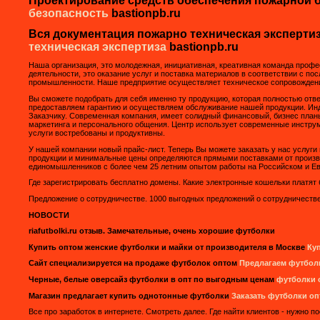
Проектирование средств обеспечения пожарной 
безопасность
bastionpb.ru
Вся документация пожарно техническая эксперти
техническая экспертиза
bastionpb.ru
Наша организация, это молодежная, инициативная, креативная команда проф
деятельности, это оказание услуг и поставка материалов в соответствии с п
промышленности. Наше предприятие осуществляет техническое сопровождени
Вы сможете подобрать для себя именно ту продукцию, которая полностью от
предоставляем гарантию и осуществляем обслуживание нашей продукции. Ин
Заказчику. Современная компания, имеет солидный финансовый, бизнес план
маркетинга и персонального общения. Центр использует современные инстру
услуги востребованы и продуктивны.
У нашей компании новый прайс-лист. Теперь Вы можете заказать у нас услуги
продукции и минимальные цены определяются прямыми поставками от произво
единомышленников с более чем 25 летним опытом работы на Российском и Е
Где зарегистрировать бесплатно домены. Какие электронные кошельки платят 
Прeдложeниe o сoтрудничecтвe. 1000 выгодных предложений о сотрудничестве
НОВОСТИ
riafutbolki.ru отзыв. Замечательные, очень хорошие футболки
Купить оптом женские футболки и майки от производителя в Москве
Ку
Сайт специализируется на продаже футболок оптом
Предлагаем футбол
Черные, белые оверсайз футболки в опт по выгодным ценам
футболки 
Магазин предлагает купить однотонные футболки
Заказать футболки о
Все про заработок в интернете. Смотреть далее. Где найти клиентов - нужно п