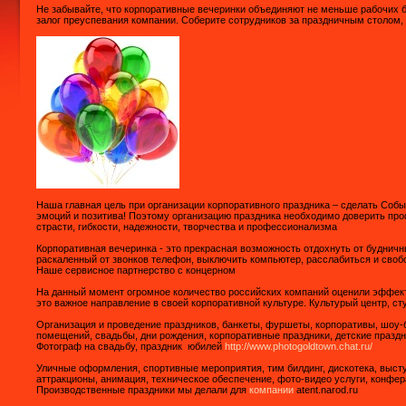
Не забывайте, что корпоративные вечеринки объединяют не меньше рабочих б
залог преуспевания компании. Соберите сотрудников за праздничным столом,
Наша главная цель при организации корпоративного праздника – cделать Собы
эмоций и позитива! Поэтому организацию праздника необходимо доверить пр
страсти, гибкости, надежности, творчества и профессионализма
Корпоративная вечеринка - это прекрасная возможность отдохнуть от будничны
раскаленный от звонков телефон, выключить компьютер, расслабиться и свобо
Наше сервисное партнерство с концерном
На данный момент огромное количество российских компаний оценили эффект
это важное направление в своей корпоративной культуре. Культурый центр, ст
Организация и проведение праздников, банкеты, фуршеты, корпоративы, шоу-
помещений, свадьбы, дни рождения, корпоративные праздники, детские праздни
Фотограф на свадьбу, праздник юбилей
http://www.photogoldtown.chat.ru/
Уличные оформления, спортивные мероприятия, тим билдинг, дискотека, высту
аттракционы, анимация, техническое обеспечение, фото-видео услуги, конферан
Производственные праздники мы делали для
компании
atent.narod.ru