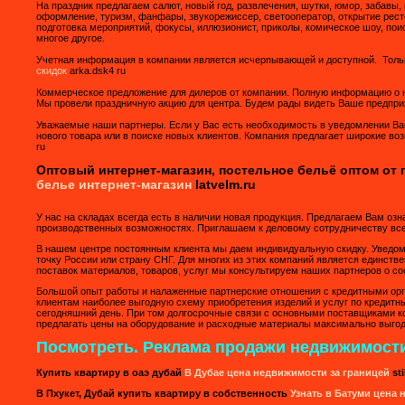
На праздник предлагаем салют, новый год, развлечения, шутки, юмор, забавы,
оформление, туризм, фанфары, звукорежиссер, светооператор, открытие ресто
подготовка мероприятий, фокусы, иллюзионист, приколы, комическое шоу, поис
многое другое.
Учетная информация в компании является исчерпывающей и доступной. Тольк
скидок
arka.dsk4 ru
Коммерческое предложение для дилеров от компании. Полную информацию о 
Мы провели праздничную акцию для центра. Будем рады видеть Ваше предпр
Уважаемые наши партнеры. Если у Вас есть необходимость в уведомлении Ваш
нового товара или в поиске новых клиентов. Компания предлагает широкие во
ru
Оптовый интернет-магазин, постельное бельё оптом от
белье интернет-магазин
latvelm.ru
У нас на складах всегда есть в наличии новая продукция. Предлагаем Вам о
производственных возможностях. Приглашаем к деловому сотрудничеству вс
В нашем центре постоянным клиента мы даем индивидуальную скидку. Уведомл
точку России или страну СНГ. Для многих из этих компаний является единст
поставок материалов, товаров, услуг мы консультируем наших партнеров о со
Большой опыт работы и налаженные партнерские отношения с кредитными ор
клиентам наиболее выгодную схему приобретения изделий и услуг по кредит
сегодняшний день. При том долгосрочные связи с основными поставщиками 
предлагать цены на оборудование и расходные материалы максимально выгод
Посмотреть. Реклама продажи недвижимости
Купить квартиру в оаэ дубай
В Дубае цена недвижимости за границей
sti
В Пхукет, Дубай купить квартиру в собственность
Узнать в Батуми цена 